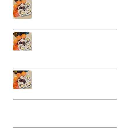
Plateau sushis (uniquement
8 EUR
le vendredi commande 24h
à l’avance)
3 makis 3 sushis 3 californias
Plateau mixte sushis (
14 EUR
uniquement le vendredi
commande 24h à l’avance)
3 sashimis 1 temaki 3 makis 3 sushis 3
californias
Assortiment sushis (
49 EUR
uniquement le vendredi
commande 24h à l’avance)
30 pièces
Bowls