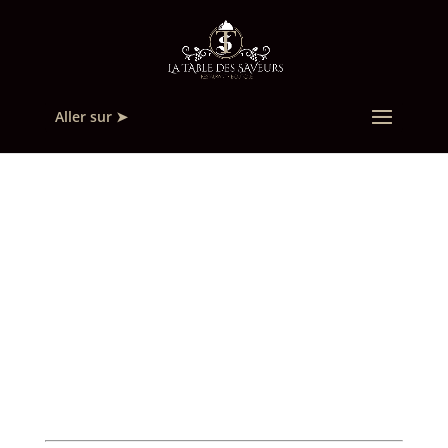
Aller sur ➤
How to use GloriaFood
widgets
Comment utiliser les
widgets GloriaFood
Commençons par ajouter le
bouton Commander
Sushis