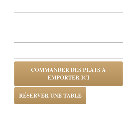
Les pt’its Délices aux sésames 150g
7 EUR
Desserts
Mochi
3.5 EUR
COMMANDER DES PLATS À
EMPORTER ICI
RÉSERVER UNE TABLE
Ajoutons maintenant un
bouton de réservation
Ajoutons maintenant le widget
Menu