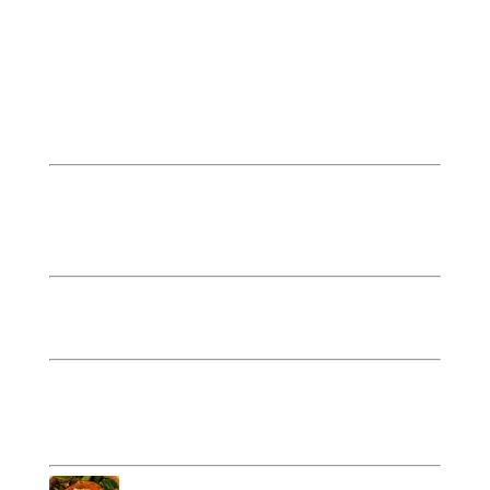
Planches
Planches apéritives (4 à 6
personnes) pourront être
modifiées selon les saisons.
Salée
24 EUR
Jambon de Reims, jambon cru, Rosette, trilogie de
fromages, toast, houmous.
Sucrée
28 EUR
Fruits de saison, chocolat au lait, noir, blanc.
Bun’s
Bun’s à la volaille
9 EUR