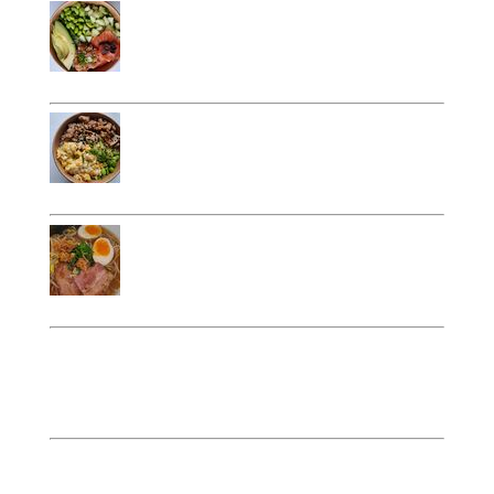
Pokebowl
13 EUR
Thon, saumon, œuf, riz, edamame,
concombre, pousse wasabi, gingembre.
Poulet teriyaki bowl
13 EUR
Poulet mariné, riz, légumes de saison,
sésame.
Ramèn
10 EUR
Bouillon, porc, œuf mariné, nouilles,
germes de haricot mungo, poireaux.
Bôh bun
13 EUR
bœuf, nouilles de riz, haricot mungo, concombre,
menthe, basilic, sauce de poisson.