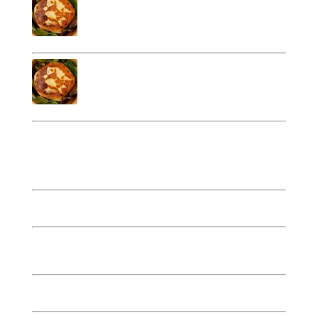
Volaille, pistou, fromage
Bun’s aux légumes
8 EUR
Sauce tomate, légumes, fromage
Chocolat
Tablette de chocolat Dubaï 300g
19 EUR
Tablette de chocolat saveur
12 EUR
sésame 300g
Les p’tits Délices de Dubaï 150g
9 EUR